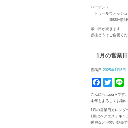
バーデンス
トゥールウォッシュジ
1800円(税抜
寒い日が続きます。
皆様どうぞご自愛くださ
1月の営業
投稿日
2025年1月8日
Faceb
Twit
こんにちはsoi +です
本年もよろしくお願いい
1月の営業日カレンダ
1月はヘアエステキャン
暖房など毛髪が乾燥する