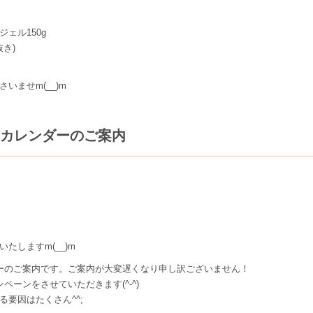
ェル150g
き)
いませm(__)m
日カレンダーのご案内
ook
ter
Line
。
たしますm(__)m
ーのご案内です。ご案内が大変遅くなり申し訳ございません！
ペーンをさせていただきます(^-^)
要因はたくさん^^;