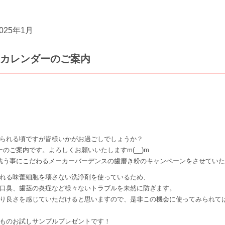
025年1月
日カレンダーのご案内
ook
ter
Line
。
られる頃ですが皆様いかがお過ごしでしょうか？
のご案内です。よろしくお願いいたしますm(__)m
洗う事にこだわるメーカーバーデンスの歯磨き粉のキャンペーンをさせてい
れる味蕾細胞を壊さない洗浄剤を使っているため、
口臭、歯茎の炎症など様々ないトラブルを未然に防ぎます。
り良さを感じていただけると思いますので、是非この機会に使ってみられて
ものお試しサンプルプレゼントです！