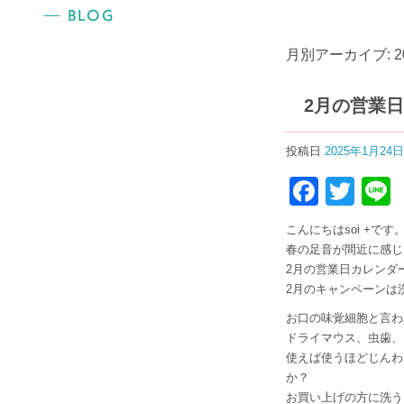
月別アーカイブ:
2
2月の営業
投稿日
2025年1月24日
Faceb
Twit
こんにちはsoi +です
春の足音が間近に感じ
2月の営業日カレンダー
2月のキャンペーンは
お口の味覚細胞と言わ
ドライマウス、虫歯、
使えば使うほどじんわ
か？
お買い上げの方に洗う